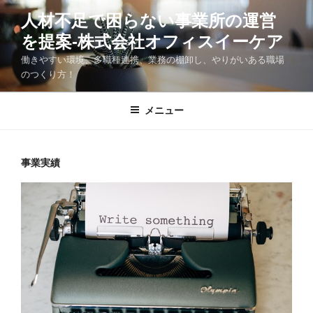
コ
人材不足で困らない事業所の運営
ン
を提案-株式会社オフィスイーケア
テ
ン
働きやすい環境、多職種連携、業務の棚卸し、やりがいある職場
ツ
のつくり方！
へ
ス
メニュー
キ
ッ
プ
事業実績