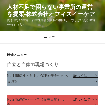
コ
人材不足で困らない事業所の運営
ン
を提案-株式会社オフィスイーケア
テ
ン
働きやすい環境、多職種連携、業務の棚卸し、やりがいある職場
ツ
のつくり方！
へ
ス
メニュー
キ
ッ
プ
研修メニュー
自立と自律の現場づくり
No.1 関係性の向上／心理的安全性のあ
詳しくはこちら
る現場
へ
No.2 私達のパーパス（存在目的）設
詳しくはこちら
定
へ