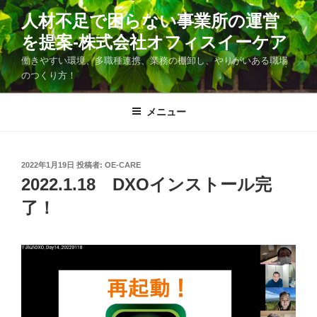
コ
人材不足で困らない事業所の運営
ン
を提案-株式会社オフィスイーケア
テ
ン
働きやすい環境、多職種連携、業務の棚卸し、やりがいある職場
ツ
のつくり方！
へ
ス
メニュー
キ
ッ
プ
投
2022年1月19日
投稿者:
OE-CARE
稿
2022.1.18 DXOインストール完
日:
了！