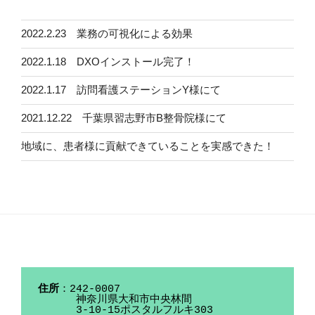
投
2022.2.23 業務の可視化による効果
稿
ナ
2022.1.18 DXOインストール完了！
ビ
2022.1.17 訪問看護ステーションY様にて
ゲ
ー
2021.12.22 千葉県習志野市B整骨院様にて
シ
地域に、患者様に貢献できていることを実感できた！
ョ
ン
住所
：242-0007 

      神奈川県大和市中央林間

      3-10-15ポスタルフルキ303
