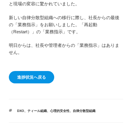
と現場の変容に驚かれていました。
新しい自律分散型組織への移行に際し、社長からの最後
の「業務指示」をお願いしました。「再起動
（Restart）」の「業務指示」です。
明日からは、社長や管理者からの「業務指示」はありま
せん。
進捗状況へ戻る
タ
DXO
、
ティール組織
、
心理的安全性
、
自律分散型組織
グ